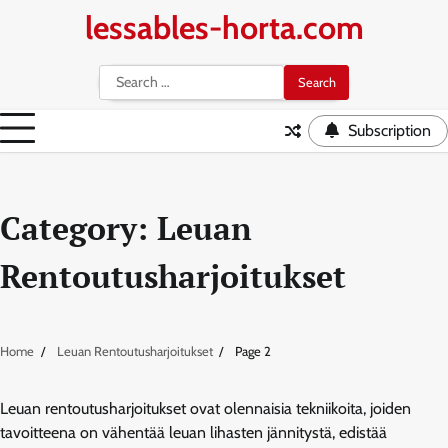
Skip
lessables-horta.com
to
content
Search
for:
Subscription
Category:
Leuan
Rentoutusharjoitukset
Home
Leuan Rentoutusharjoitukset
Page 2
Leuan rentoutusharjoitukset ovat olennaisia tekniikoita, joiden
tavoitteena on vähentää leuan lihasten jännitystä, edistää