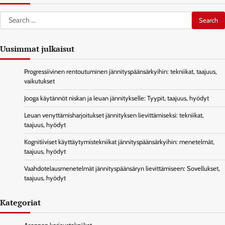
Search
for:
Uusimmat julkaisut
Progressiivinen rentoutuminen jännityspäänsärkyihin: tekniikat, taajuus,
vaikutukset
Jooga käytännöt niskan ja leuan jännitykselle: Tyypit, taajuus, hyödyt
Leuan venyttämisharjoitukset jännityksen lievittämiseksi: tekniikat,
taajuus, hyödyt
Kognitiiviset käyttäytymistekniikat jännityspäänsärkyihin: menetelmät,
taajuus, hyödyt
Vaahdotelausmenetelmät jännityspäänsäryn lievittämiseen: Sovellukset,
taajuus, hyödyt
Kategoriat