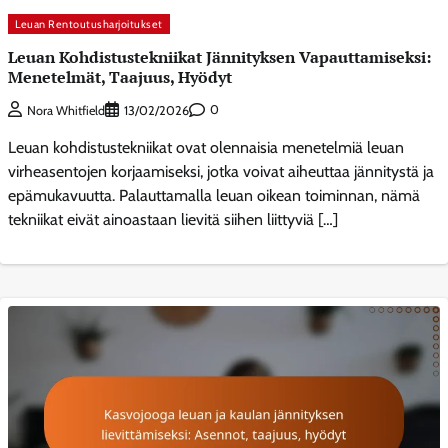
Leuan Rentoutusharjoitukset
Leuan Kohdistustekniikat Jännityksen Vapauttamiseksi:
Menetelmät, Taajuus, Hyödyt
0
Nora Whitfield
13/02/2026
Leuan kohdistustekniikat ovat olennaisia menetelmiä leuan
virheasentojen korjaamiseksi, jotka voivat aiheuttaa jännitystä ja
epämukavuutta. Palauttamalla leuan oikean toiminnan, nämä
tekniikat eivät ainoastaan lievitä siihen liittyviä […]