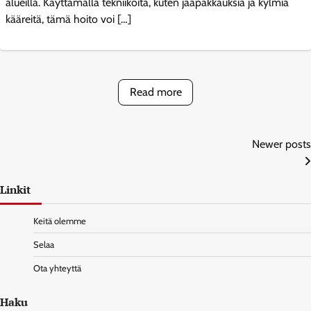
alueilla. Käyttämällä tekniikoita, kuten jääpakkauksia ja kylmiä
kääreitä, tämä hoito voi […]
Read more
Posts
Newer posts
navigation
Linkit
Keitä olemme
Selaa
Ota yhteyttä
Haku