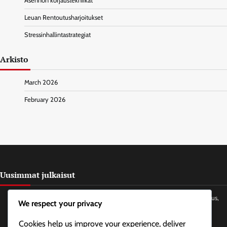
Asennon korjaustekniikat
Leuan Rentoutusharjoitukset
Stressinhallintastrategiat
Arkisto
March 2026
February 2026
Uusimmat julkaisut
Progressiivinen rentoutuminen jännityspäänsärkyihin: tekniikat, taajuus,
We respect your privacy
vaikutukset
Cookies help us improve your experience, deliver
Jooga käytännöt niskan ja leuan jännitykselle: Tyypit, taajuus, hyödyt