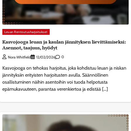
Leuan Rentoutusharjoitukset
Kasvojooga leuan ja kaulan jännityksen lievittämiseksi:
Asennot, taajuus, hyödyt
0
Nora Whitfield
12/02/2026
Kasvojooga on tehokas harjoitus, joka kohdistuu leuan ja niskan
jännityksiin erityisten harjoitusten avulla. Säännöllinen
osallistuminen näihin asentoihin voi tuoda helpotusta
epämukavuuteen, parantaa verenkiertoa ja edistää […]