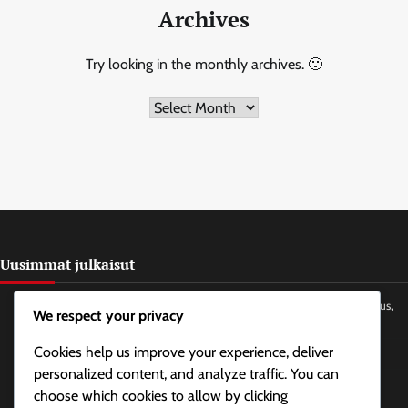
Archives
Try looking in the monthly archives. 🙂
Archives
Uusimmat julkaisut
Progressiivinen rentoutuminen jännityspäänsärkyihin: tekniikat, taajuus,
We respect your privacy
vaikutukset
Cookies help us improve your experience, deliver
Jooga käytännöt niskan ja leuan jännitykselle: Tyypit, taajuus, hyödyt
personalized content, and analyze traffic. You can
Leuan venyttämisharjoitukset jännityksen lievittämiseksi: tekniikat,
choose which cookies to allow by clicking
taajuus, hyödyt